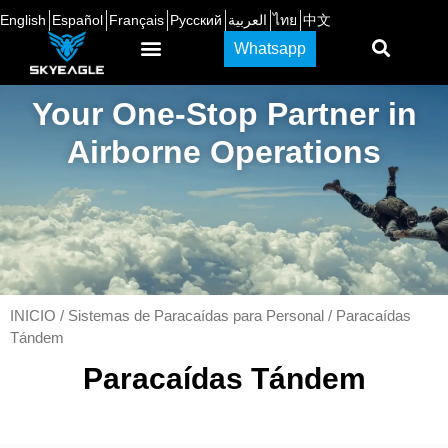
English
Español
Français
Русский
العربية
ไทย
中文
Whatsapp
Your One-Stop Partner in
Airborne Operations
INICIO
/
Sistemas de Paracaídas para Personal
/ Paracaídas
Tándem
Paracaídas Tándem