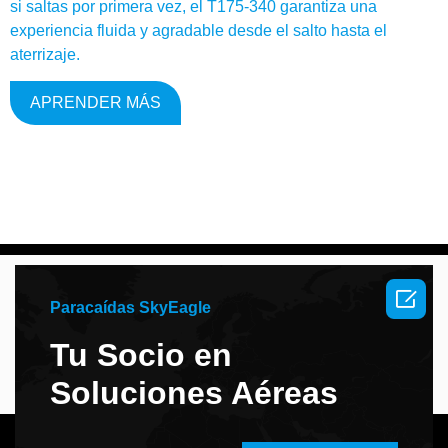
si saltas por primera vez, el T175-340 garantiza una
experiencia fluida y agradable desde el salto hasta el
aterrizaje.
APRENDER MÁS

Paracaídas SkyEagle
Tu Socio en
Soluciones Aéreas