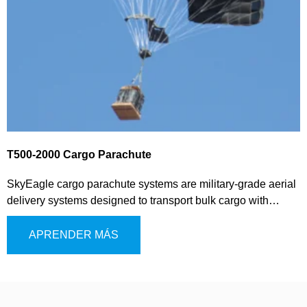
T500-2000 Cargo Parachute
SkyEagle cargo parachute systems are military-grade aerial
delivery systems designed to transport bulk cargo with
precision. These systems are specifically built to stabilize
and decelerate the load during its descent, ensuring a safe
APRENDER MÁS
and controlled delivery from aircraft. While primarily used for
military purposes, such as resupply operations, the cargo
parachute system is also effective for humanitarian aid
deliveries. Its efficient and user-friendly design allows