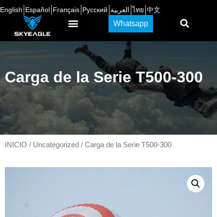
English
Español
Français
Русский
العربية
ไทย
中文
Whatsapp
Carga de la Serie T500-300
INICIO
/
Uncategorized
/ Carga de la Serie T500-300