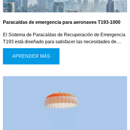
Paracaídas de emergencia para aeronaves T193-1000
El Sistema de Paracaídas de Recuperación de Emergencia
T193 está diseñado para satisfacer las necesidades de
seguridad de los eVTOL, multirrotores de baja altitud y
vehículos aéreos similares. Este sistema de última
APRENDER MÁS
generación utiliza un mecanismo de expulsión de gas para
el despliegue del paracaídas, proporcionando una
activación rápida y confiable en situaciones críticas. Ofrece
múltiples modos de activación, que incluyen operación
manual, despliegue activado por el sistema de control de
vuelo y activación autónoma para una mayor flexibilidad
operativa.