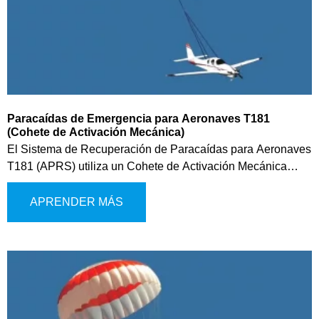
Paracaídas de Emergencia para Aeronaves T181
(Cohete de Activación Mecánica)
El Sistema de Recuperación de Paracaídas para Aeronaves
T181 (APRS) utiliza un Cohete de Activación Mecánica
para proporcionar seguridad esencial a las aeronaves de
ala fija en situaciones de emergencia. Cuando una
APRENDER MÁS
aeronave enfrenta fallos significativos o pérdida de control,
el sistema reduce la velocidad de descenso, ayudando a
estabilizar el vuelo y asegurando un aterrizaje controlado y
seguro.