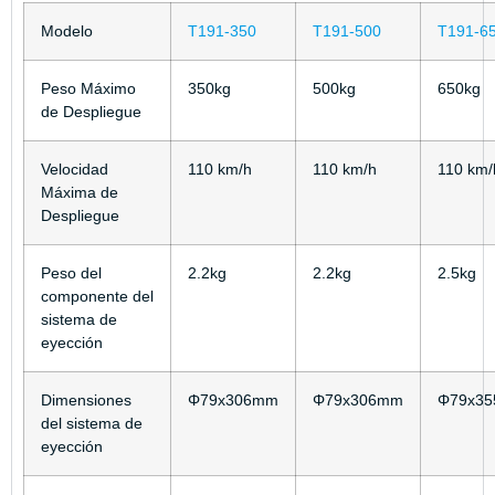
Modelo
T191-350
T191-500
T191-6
Peso Máximo
350kg
500kg
650kg
de Despliegue
Velocidad
110 km/h
110 km/h
110 km/
Máxima de
Despliegue
Peso del
2.2kg
2.2kg
2.5kg
componente del
sistema de
eyección
Dimensiones
Φ79x306mm
Φ79x306mm
Φ79x3
del sistema de
eyección