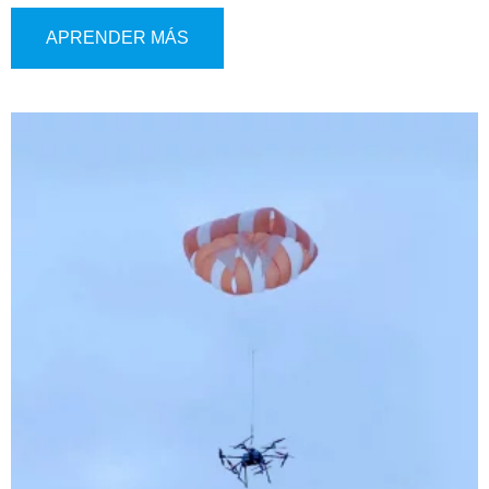
eléctricamente para el rápido despliegue del paracaídas en
situaciones de emergencia. Diseñado para responder a
APRENDER MÁS
fallas críticas o pérdida de control, el sistema reduce la
velocidad de descenso, estabiliza la aeronave y asegura un
aterrizaje controlado para proteger tanto a la tripulación
como al equipo.