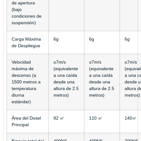
de apertura
(bajo
condiciones de
suspensión)
Carga Máxima
6g
6g
6g
de Despliegue
Velocidad
≤7m/s
≤7m/s
≤7m/s
máxima de
(equivalente
(equivalente
(equival
descenso (a
a una caída
a una caída
a una c
1500 metros a
desde una
desde una
desde 
temperatura
altura de 2.5
altura de 2.5
altura d
diurna
metros)
metros)
metros)
estándar)
Área del Dosel
92 ㎡
110 ㎡
140㎡
Principal
Empuje total del
400NS
400NS
700NS