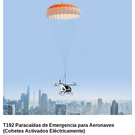
T192 Paracaídas de Emergencia para Aeronaves
(Cohetes Activados Eléctricamente)