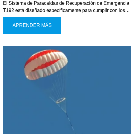
El Sistema de Paracaídas de Recuperación de Emergencia
T192 está diseñado específicamente para cumplir con los
requisitos de seguridad de los eVTOL, multirrotores de baja
altitud y otras plataformas aéreas. Este sistema avanzado
APRENDER MÁS
cuenta con un mecanismo de despliegue de microcohete
activado eléctricamente, lo que permite una activación
rápida y confiable del paracaídas durante emergencias.
Soporta tanto la activación manual para el control del piloto
como el despliegue automático mediante integración con
los sistemas de control de vuelo.