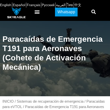
English
Español
Français
Русский
العربية
ไทย
中文
Whatsapp
Paracaídas de Emergencia
T191 para Aeronaves
(Cohete de Activación
Mecánica)
INICIO
/
Sistemas de recuperación de emergencia
/
Paracaídas
para eVTOL
/ Paracaídas de Emergencia T191 para Aeronaves