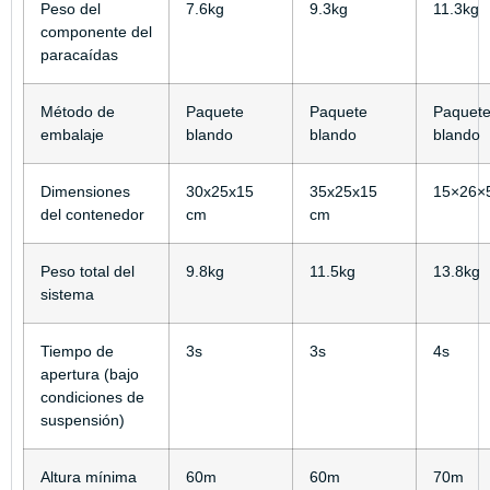
Peso del
7.6kg
9.3kg
11.3kg
componente del
paracaídas
Método de
Paquete
Paquete
Paquet
embalaje
blando
blando
blando
Dimensiones
30x25x15
35x25x15
15×26×
del contenedor
cm
cm
Peso total del
9.8kg
11.5kg
13.8kg
sistema
Tiempo de
3s
3s
4s
apertura (bajo
condiciones de
suspensión)
Altura mínima
60m
60m
70m