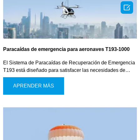

Paracaídas de emergencia para aeronaves T193-1000
El Sistema de Paracaídas de Recuperación de Emergencia
T193 está diseñado para satisfacer las necesidades de
seguridad de los eVTOL, multirrotores de baja altitud y
vehículos aéreos similares. Este sistema de última
APRENDER MÁS
generación utiliza un mecanismo de expulsión de gas para
el despliegue del paracaídas, proporcionando una
activación rápida y confiable en situaciones críticas. Ofrece
múltiples modos de activación, que incluyen operación
manual, despliegue activado por el sistema de control de
vuelo y activación autónoma para una mayor flexibilidad
operativa.