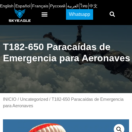
English
Español
Français
Русский
العربية
ไทย
中文
Whatsapp
T182-650 Paracaídas de
Emergencia para Aeronaves
INICIO
/
Uncategorized
/ T182-650 Paracaídas de Emergencia
para Aeronaves