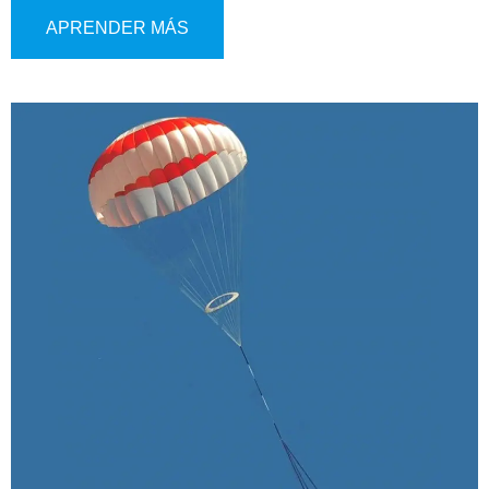
vehículos aéreos similares. Este sistema de última
APRENDER MÁS
generación utiliza un mecanismo de expulsión de gas para
el despliegue del paracaídas, proporcionando una
activación rápida y confiable en situaciones críticas. Ofrece
múltiples modos de activación, que incluyen operación
manual, despliegue activado por el sistema de control de
vuelo y activación autónoma para una mayor flexibilidad
operativa.