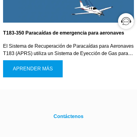
T183-350 Paracaídas de emergencia para aeronaves
El Sistema de Recuperación de Paracaídas para Aeronaves
T183 (APRS) utiliza un Sistema de Eyección de Gas para
proporcionar seguridad crítica a las aeronaves de ala fija en
situaciones de emergencia. En caso de fallos importantes,
APRENDER MÁS
pérdida de control o fallos catastróficos, el APRS reduce la
velocidad de descenso de la aeronave, estabiliza el vuelo y
garantiza un aterrizaje controlado y seguro. El sistema
cuenta con tres métodos de activación: Manual, Control de
Vuelo y Activación Autónoma, lo que permite un despliegue
flexible según la situación. Al reducir la velocidad de
Contáctenos
descenso y permitir un método de recuperación confiable, el
T183 minimiza los posibles daños a la aeronave y mitiga el
riesgo de lesiones al personal, garantizando el mejor